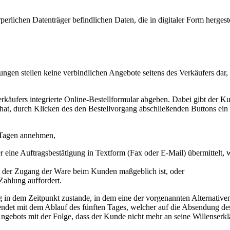
örperlichen Datenträger befindlichen Daten, die in digitaler Form herg
ngen stellen keine verbindlichen Angebote seitens des Verkäufers dar
äufers integrierte Online-Bestellformular abgeben. Dabei gibt der Ku
hat, durch Klicken des den Bestellvorgang abschließenden Buttons ein 
 Tagen annehmen,
r eine Auftragsbestätigung in Textform (Fax oder E-Mail) übermittelt
it der Zugang der Ware beim Kunden maßgeblich ist, oder
ahlung auffordert.
 in dem Zeitpunkt zustande, in dem eine der vorgenannten Alternativen
ndet mit dem Ablauf des fünften Tages, welcher auf die Absendung de
 Angebots mit der Folge, dass der Kunde nicht mehr an seine Willenserk