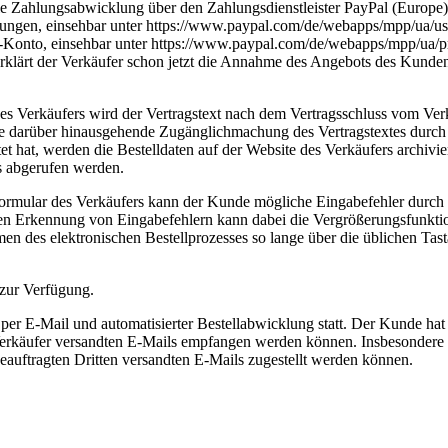
e Zahlungsabwicklung über den Zahlungsdienstleister PayPal (Europe)
ngen, einsehbar unter https://www.paypal.com/de/webapps/mpp/ua/user
Konto, einsehbar unter https://www.paypal.com/de/webapps/mpp/ua/pri
rklärt der Verkäufer schon jetzt die Annahme des Angebots des Kunde
des Verkäufers wird der Vertragstext nach dem Vertragsschluss vom V
Eine darüber hinausgehende Zugänglichmachung des Vertragstextes durch
et hat, werden die Bestelldaten auf der Website des Verkäufers archi
s abgerufen werden.
formular des Verkäufers kann der Kunde mögliche Eingabefehler durch
ren Erkennung von Eingabefehlern kann dabei die Vergrößerungsfunktion
 des elektronischen Bestellprozesses so lange über die üblichen Tast
 zur Verfügung.
r E-Mail und automatisierter Bestellabwicklung statt. Der Kunde hat 
m Verkäufer versandten E-Mails empfangen werden können. Insbesondere
eauftragten Dritten versandten E-Mails zugestellt werden können.