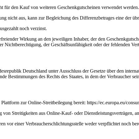
ht für den Kauf von weiteren Geschenkgutscheinen verwendet werden.
ng nicht aus, kann zur Begleichung des Differenzbetrages eine der ü
sgezahlt noch verzinst.
reiender Wirkung an den jeweiligen Inhaber, der den Geschenkgutschein
r Nichtberechtigung, der Geschäftsunfähigkeit oder der fehlenden Vert
desrepublik Deutschland unter Ausschluss der Gesetze über den interna
ende Bestimmungen des Rechts des Staates, in dem der Verbraucher sei
lattform zur Online-Streitbeilegung bereit: https://ec.europa.eu/consu
g von Streitigkeiten aus Online-Kauf- oder Dienstleistungsverträgen, an 
en vor einer Verbraucherschlichtungsstelle weder verpflichtet noch bere