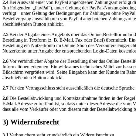
2.4
Bei Auswahl einer von PayPal angebotenen Zahlungsart erfolgt di
(im Folgenden: „PayPal“), unter Geltung der PayPal-Nutzungsbedingu
verfügt – unter Geltung der Bedingungen für Zahlungen ohne PayPal-
Bestellvorgang auswählbaren von PayPal angebotenen Zahlungsart, e
abschließenden Button anklickt.
2.5
Bei der Abgabe eines Angebots über das Online-Bestellformular 
Bestellung in Textform (z. B. E-Mail, Fax oder Brief) übermittelt. 
Bestellung ein Nutzerkonto im Online-Shop des Verkäufers eingericht
Nutzerkonto unter Angabe der entsprechenden Login-Daten kostenlo
2.6
Vor verbindlicher Abgabe der Bestellung über das Online-Bestell
Informationen erkennen. Ein wirksames technisches Mittel zur besse
Bildschirm vergrößert wird. Seine Eingaben kann der Kunde im Rahmen
abschließenden Button anklickt.
2.7
Für den Vertragsschluss steht ausschließlich die deutsche Sprache
2.8
Die Bestellabwicklung und Kontaktaufnahme finden in der Regel pe
E-Mail-Adresse zutreffend ist, so dass unter dieser Adresse die vo
dass alle vom Verkäufer oder von diesem mit der Bestellabwicklung b
3) Widerrufsrecht
3.1
Verbrauchern steht grundsätzlich ein Widerrufsrecht zu.