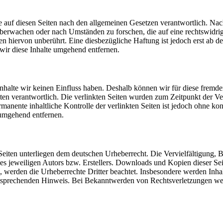
 auf diesen Seiten nach den allgemeinen Gesetzen verantwortlich. Nac
u überwachen oder nach Umständen zu forschen, die auf eine rechtswidri
 hiervon unberührt. Eine diesbezügliche Haftung ist jedoch erst ab d
ir diese Inhalte umgehend entfernen.
 Inhalte wir keinen Einfluss haben. Deshalb können wir für diese fremd
 Seiten verantwortlich. Die verlinkten Seiten wurden zum Zeitpunkt der
manente inhaltliche Kontrolle der verlinkten Seiten ist jedoch ohne ko
umgehend entfernen.
n Seiten unterliegen dem deutschen Urheberrecht. Die Vervielfältigung,
 jeweiligen Autors bzw. Erstellers. Downloads und Kopien dieser Seite
n, werden die Urheberrechte Dritter beachtet. Insbesondere werden Inhal
tsprechenden Hinweis. Bei Bekanntwerden von Rechtsverletzungen wer