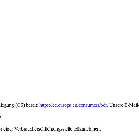
ilegung (OS) bereit:
https://ec.europa.eu/consumers/odr
. Unsere E-Mail
e
vor einer Verbraucherschlichtungsstelle teilzunehmen.