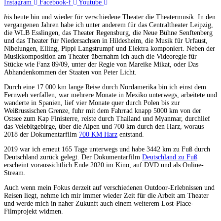
Instagram
Facebook-f
Youtube
b
is heute hin und wieder für verschiedene Theater die Theatermusik. In den
vergangenen Jahren habe ich unter anderem für das Centraltheater Leipzig,
die WLB Esslingen, das Theater Regensburg, die Neue Bühne Senftenberg
und das Theater für Niedersachsen in Hildesheim, die Musik für Urfaust,
Nibelungen, Elling, Pippi Langstrumpf und Elektra komponiert. Neben der
Musikkomposition am Theater übernahm ich auch die Videoregie für
Stücke wie Fanz 89/09, unter der Regie von Mareike Mikat, oder Das
Abhandenkommen der Staaten von Peter Licht.
Durch eine 17.000 km lange Reise durch Nordamerika bin ich einst dem
Fernweh verfallen, war mehrere Monate in Mexiko unterwegs, arbeitete und
wanderte in Spanien, lief vier Monate quer durch Polen bis zur
Weißrussischen Grenze, fuhr mit dem Fahrrad knapp 5000 km von der
Ostsee zum Kap Finisterre, reiste durch Thailand und Myanmar, durchlief
das Velebitgebirge, über die Alpen und 700 km durch den Harz, woraus
2018 der Dokumentarfilm
700 KM Harz
entstand.
2019 war ich erneut 165 Tage unterwegs und habe 3442 km zu Fuß durch
Deutschland zurück gelegt. Der Dokumentarfilm
Deutschland zu Fuß
erscheint voraussichtlich Ende 2020 im Kino, auf DVD und als Online-
Stream.
Auch wenn mein Fokus derzeit auf verschiedenen Outdoor-Erlebnissen und
Reisen liegt, nehme ich mir immer wieder Zeit für die Arbeit am Theater
und werde mich in naher Zukunft auch einem weiterem Lost-Place-
Filmprojekt widmen.