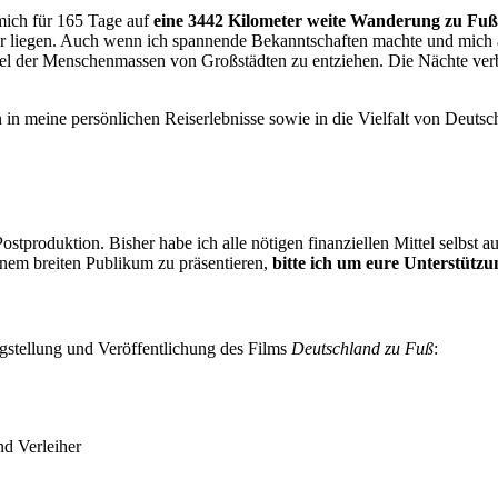
mich für 165 Tage auf
eine 3442 Kilometer weite Wanderung zu Fu
tür liegen. Auch wenn ich spannende Bekanntschaften machte und mich 
l der Menschenmassen von Großstädten zu entziehen. Die Nächte verbr
n meine persönlichen Reiserlebnisse sowie in die Vielfalt von Deutschl
Postproduktion. Bisher habe ich alle nötigen finanziellen Mittel selbs
nem breiten Publikum zu präsentieren,
bitte ich um eure Unterstützu
tigstellung und Veröffentlichung des Films
Deutschland zu Fuß
:
nd Verleiher