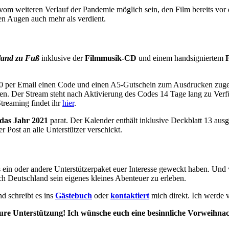
g vom weiteren Verlauf der Pandemie möglich sein, den Film bereits vor
en Augen auch mehr als verdient.
land zu Fuß
inklusive der
Filmmusik-CD
und einem handsigniertem
20 per Email einen Code und einen A5-Gutschein zum Ausdrucken zuge
uen. Der Stream steht nach Aktivierung des Codes 14 Tage lang zu Ver
treaming findet ihr
hier
.
 das Jahr 2021
parat. Der Kalender enthält inklusive Deckblatt 13 au
Post an alle Unterstützer verschickt.
ein oder andere Unterstützerpaket euer Interesse geweckt haben. Und vi
 Deutschland sein eigenes kleines Abenteuer zu erleben.
d schreibt es ins
Gästebuch
oder
kontaktiert
mich direkt. Ich werde v
eure Unterstützung!
Ich wünsche euch eine besinnliche Vorweihnach